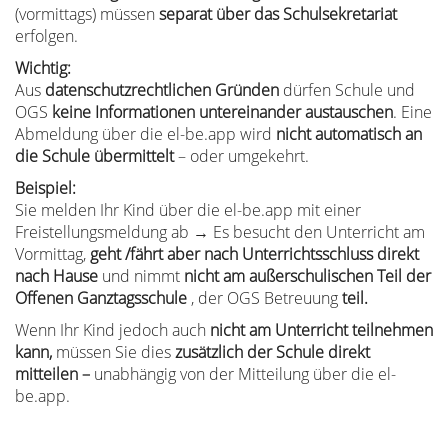
(vormittags) müssen
separat über das Schulsekretariat
erfolgen.
Wichtig:
Aus
datenschutzrechtlichen Gründen
dürfen Schule und
OGS
keine Informationen untereinander austauschen
. Eine
Abmeldung über die el-be.app wird
nicht automatisch an
die Schule übermittelt
–
oder
umgekehrt.
Beispiel:
Sie melden Ihr Kind über die el-be.app
mit einer
Freistellungsmeldung
ab → Es besucht den Unterricht am
Vormittag,
geht /
fährt
aber nach
Unt
errichts
schluss direkt
nach Hause
und nimmt
nicht
a
m
außerschulischen Teil der
Offenen Ganztagsschule
,
der OGS Betreuung
teil.
Wenn Ihr Kind jedoch
auch
nicht am Unterricht teilnehmen
kann
,
müssen Sie dies
zusätzlich der Schule direkt
mitteilen
–
unabhängig von der Mitteilung über die el-
be.app.