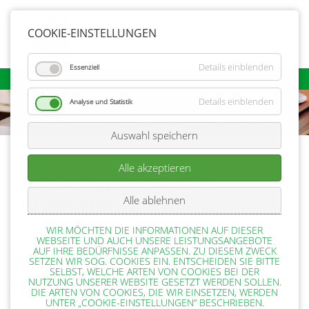
COOKIE-EINSTELLUNGEN
Details einblenden
Essenziell
NAVIGATION
Details einblenden
Analyse und Statistik
Auswahl speichern
Alle akzeptieren
Eure Fragen - unsere
Antworten
Alle ablehnen
WIR MÖCHTEN DIE INFORMATIONEN AUF DIESER
WEBSEITE UND AUCH UNSERE LEISTUNGSANGEBOTE
AUF IHRE BEDÜRFNISSE ANPASSEN. ZU DIESEM ZWECK
Wie kann ich die el-be.app
SETZEN WIR SOG. COOKIES EIN. ENTSCHEIDEN SIE BITTE
SELBST, WELCHE ARTEN VON COOKIES BEI DER
nutzen?
NUTZUNG UNSERER WEBSITE GESETZT WERDEN SOLLEN.
DIE ARTEN VON COOKIES, DIE WIR EINSETZEN, WERDEN
UNTER „COOKIE-EINSTELLUNGEN“ BESCHRIEBEN.