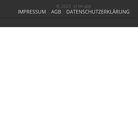
© 2023 el-be.app
IMPRESSUM
|
AGB
|
DATENSCHUTZERKLÄRUNG