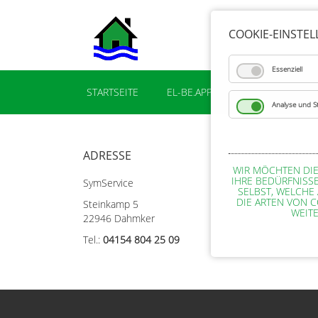
COOKIE-EINSTE
Essenziell
STARTSEITE
EL-BE.APP
MODULE
F
Analyse und Sta
ADRESSE
WIR MÖCHTEN DIE
IHRE BEDÜRFNISSE
SymService
SELBST, WELCHE
DIE ARTEN VON C
Steinkamp 5
WEIT
22946 Dahmker
Tel.:
04154 804 25 09