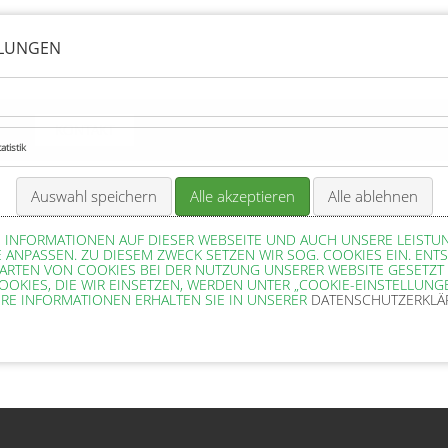
LLUNGEN
AQ
KONTAKT
tistik
Auswahl speichern
Alle akzeptieren
Alle ablehnen
 INFORMATIONEN AUF DIESER WEBSEITE UND AUCH UNSERE LEIST
 ANPASSEN. ZU DIESEM ZWECK SETZEN WIR SOG. COOKIES EIN. ENTS
 ARTEN VON COOKIES BEI DER NUTZUNG UNSERER WEBSITE GESETZT
OOKIES, DIE WIR EINSETZEN, WERDEN UNTER „COOKIE-EINSTELLUNG
ERE INFORMATIONEN ERHALTEN SIE IN UNSERER
DATENSCHUTZERKL